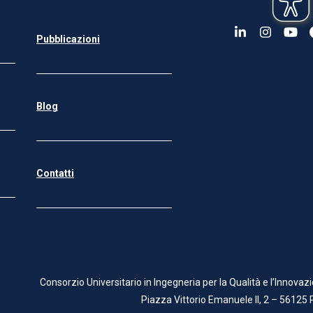
LinkedIn
Instagr
You
Pubblicazioni
Blog
Contatti
Consorzio Universitario in Ingegneria per la Qualità e l’Innovaz
Piazza Vittorio Emanuele II, 2 – 56125 