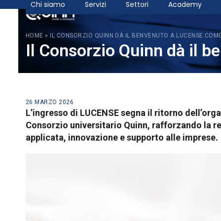
Chi siamo
Servizi
Settori
Academy
Skip
to
content
HOME
»
IL CONSORZIO QUINN DÀ IL BENVENUTO A LUCENSE COM
Il Consorzio Quinn dà il 
26 MARZO 2026
L’ingresso di LUCENSE segna il ritorno dell’organ
Consorzio universitario Quinn, rafforzando la r
applicata, innovazione e supporto alle imprese.