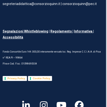
segreteriadidattica@consorzioquinn.it
|
consorzioquinn@pec.it
Segnalazioni Whistleblowing
|
Regolamento
|
Informativa |
Accessibilità
Fondo Consortile Euro 144.000,00 interamente versato Isc. Reg. Imprese C.C.I.A.A. di Pisa
n° REA PI – 99864
P.Iva e Cod. Fisc. 01098690504
Privacy Policy
Cookie Policy