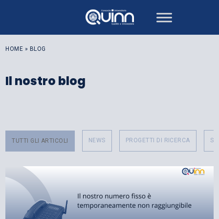
Skip
to
content
HOME
»
BLOG
Il nostro blog
NEWS
PROGETTI DI RICERCA
SE
TUTTI GLI ARTICOLI